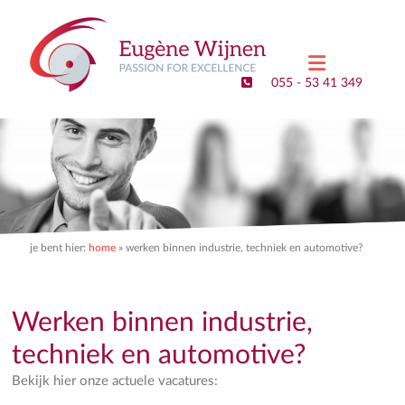
Eugene
Wijnen
055 - 53 41 349
–
Executive
Search
&
Interim
je bent hier:
home
»
werken binnen industrie, techniek en automotive?
Management
Passion
for
Werken binnen industrie,
Excellence
techniek en automotive?
Bekijk hier onze actuele vacatures: