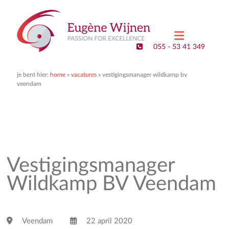
Eugene
Wijnen
055 - 53 41 349
–
Executive
je bent hier:
home
»
vacatures
»
vestigingsmanager wildkamp bv
veendam
Search
&
Interim
Management
Vestigingsmanager
Passion
for
Wildkamp BV Veendam
Excellence
Veendam
22 april 2020