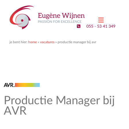
Eugene
Wijnen
055 - 53 41 349
–
Executive
je bent hier:
home
»
vacatures
»
productie manager bij avr
Search
&
Interim
Management
Passion
for
Productie Manager bij
Excellence
AVR