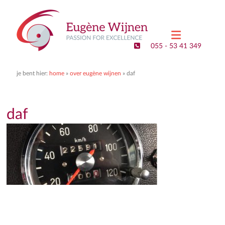
Eugene
Wijnen
055 - 53 41 349
–
Executive
je bent hier:
home
»
over eugène wijnen
»
daf
Search
&
daf
Interim
Management
Passion
for
Excellence