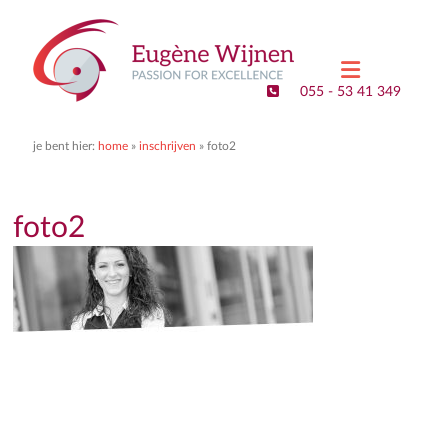
Eugene
Wijnen
055 - 53 41 349
–
Executive
je bent hier:
home
»
inschrijven
»
foto2
Search
&
foto2
Interim
Management
Passion
for
Excellence